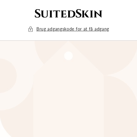
Gå til
indhold
Brug adgangskode for at få adgang